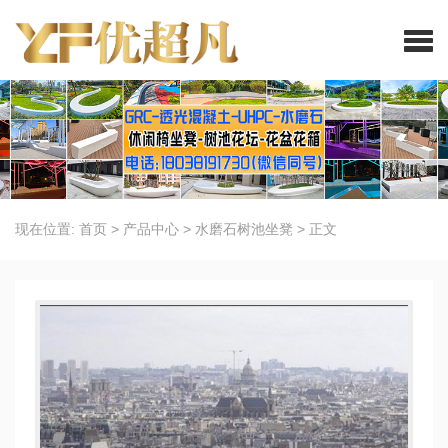
现在位置:
首页
>
产品中心
>
水磨石树池坐凳
>
正文