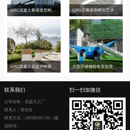
GRC混凝土幕墙造型构件UHPC装饰
GRG石膏造型吧台艺术构件装饰
GRC混凝土花盆户外景观UHPC花钵水泥花箱
大型不锈钢鲸鱼造型滑梯异形艺术景观滑梯
联系我们
扫一扫加微信
公司名称：优超凡工厂
联系人：郑先生
联系方式：18038191730（微
信同号）