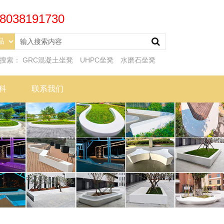
8038191730
门搜索：
GRC混凝土坐凳
UHPC坐凳
水磨石坐凳
科
联系我们