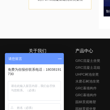
意哪些?
关于我们
产品中心
请您留言
首页
GRC混凝土坐凳
关于优超凡
GRC混凝土花箱
免费为你报价联系电话：18038191
730
联系我们
UHPC树池坐凳
水磨石树池坐凳
GRC幕墙构件
GRC幕墙构件
园林景观雕塑
园林景观坐凳