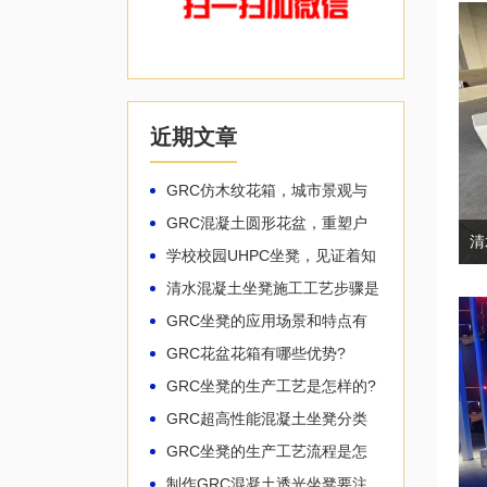
近期文章
GRC仿木纹花箱，城市景观与
自然共生!
GRC混凝土圆形花盆，重塑户
外空间的生命力!
学校校园UHPC坐凳，见证着知
识的生长!
清水混凝土坐凳施工工艺步骤是
怎样的
GRC坐凳的应用场景和特点有
哪些
GRC花盆花箱有哪些优势?
GRC坐凳的生产工艺是怎样的?
GRC超高性能混凝土坐凳分类
有哪些？
GRC坐凳的生产工艺流程是怎
样的
制作GRC混凝土透光坐凳要注