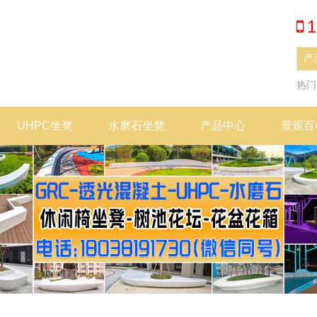
1
热
UHPC坐凳
水磨石坐凳
产品中心
景观百