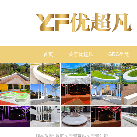
首页
关于优超凡
GRC坐凳
现在位置:
首页
>
景观百科
>
景观知识