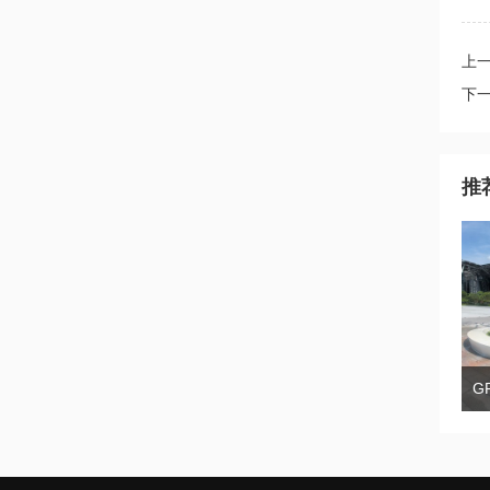
上一
下
推