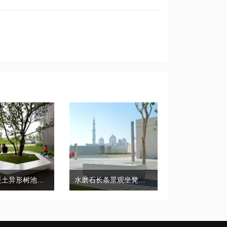
GRC混凝土异形树池坐凳景观户外花坛
水磨石长条景观坐凳户外广场座椅