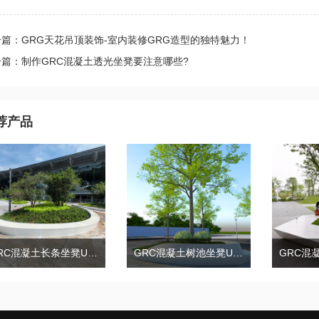
篇：GRG天花吊顶装饰-室内装修GRG造型的独特魅力！
一篇：制作GRC混凝土透光坐凳要注意哪些?
荐产品
GRC混凝土长条坐凳UHPC水磨石学校景观树池坐凳
GRC混凝土树池坐凳UHPC花池异形花坛