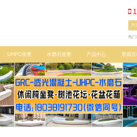
1
热
UHPC坐凳
水磨石坐凳
产品中心
景观百