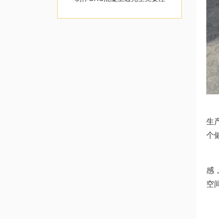
意哪些?
在
生
个
G
感
空