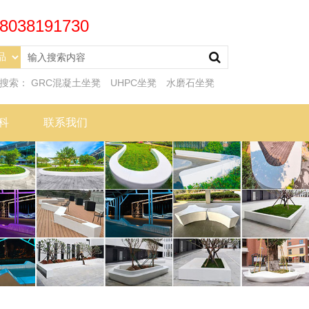
8038191730
门搜索：
GRC混凝土坐凳
UHPC坐凳
水磨石坐凳
科
联系我们