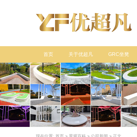
首页
关于优超凡
GRC坐凳
现在位置:
首页
>
景观百科
>
公司新闻
>
正文