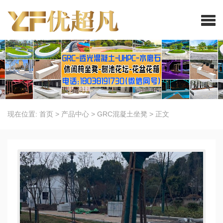
现在位置:
首页
>
产品中心
>
GRC混凝土坐凳
>
正文