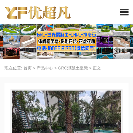
现在位置:
首页
>
产品中心
>
GRC混凝土坐凳
>
正文