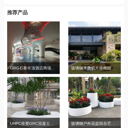
推荐产品
GRG石膏吊顶酒店商场天花装饰造型构件
玻璃钢木质切片座椅组合艺术景观坐凳
UHPC坐凳GRC混凝土异形树池
玻璃钢户外花盆组合艺术景观花钵