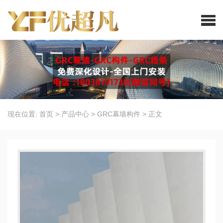
现在位置:
首页
>
产品中心
>
GRC幕墙构件
>
正文