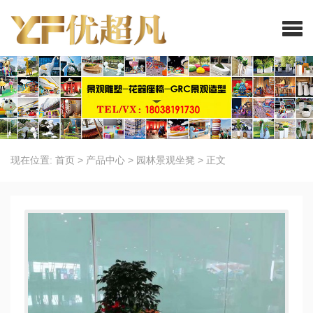
现在位置:
首页
>
产品中心
>
园林景观坐凳
>
正文