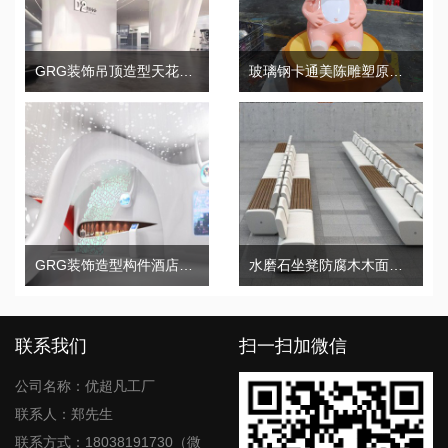
GRG装饰吊顶造型天花柱子构件
玻璃钢卡通美陈雕塑原创IP造型景观艺术摆件
GRG装饰造型构件酒店天花吊顶
水磨石坐凳防腐木木面景观异形靠背座椅
联系我们
扫一扫加微信
公司名称：优超凡工厂
联系人：郑先生
联系方式：18038191730（微