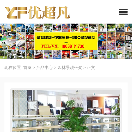
现在位置:
首页
>
产品中心
>
园林景观坐凳
>
正文