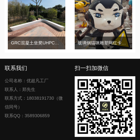
GRC混凝土坐凳UHPC户外广场景观小区学校座椅
玻璃钢猫咪雕塑网红卡通景区打卡艺术动物摆件
联系我们
扫一扫加微信
公司名称：优超凡工厂
联系人：郑先生
联系方式：18038191730（微
信同号）
联系QQ：3589306859