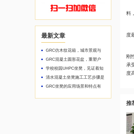
G
料
G
度
最新文章
G
GRC仿木纹花箱，城市景观与
刚
自然共生!
GRC混凝土圆形花盆，重塑户
承
外空间的生命力!
学校校园UHPC坐凳，见证着知
度
识的生长!
清水混凝土坐凳施工工艺步骤是
怎样的
GRC坐凳的应用场景和特点有
哪些
推