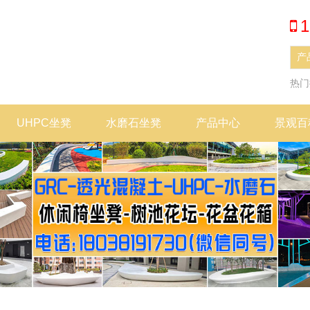
1
热
UHPC坐凳
水磨石坐凳
产品中心
景观百