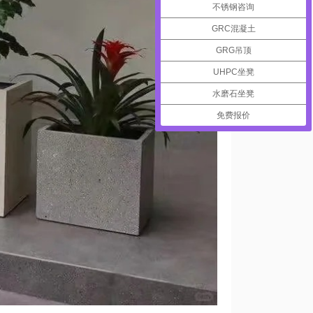
不锈钢咨询
GRC混凝土
GRG吊顶
UHPC坐凳
水磨石坐凳
免费报价