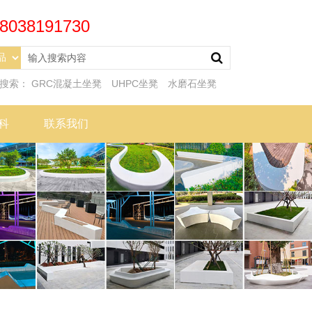
8038191730
门搜索：
GRC混凝土坐凳
UHPC坐凳
水磨石坐凳
科
联系我们