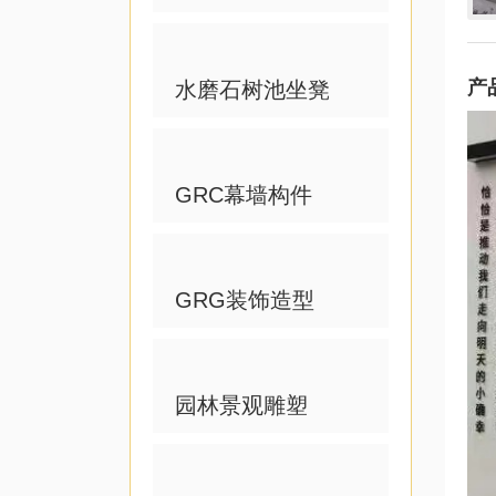
产
水磨石树池坐凳
GRC幕墙构件
GRG装饰造型
园林景观雕塑