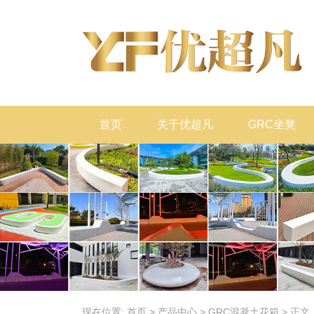
首页
关于优超凡
GRC坐凳
现在位置:
首页
>
产品中心
>
GRC混凝土花箱
>
正文